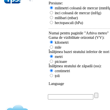
Presiune:
milimetri coloană de mercur (mmH
inci coloană de mercur (inHg)
milibari (mbar)
hectopascali (hPa)
Numai pentru paginile "Arhiva meteo"
Gama de vizibilitate orizontal (VV):
kilometri
mile
Înălţimea bazei stratului inferior de nori
metri
picioare
Înălţimea stratului de zăpadă (sss):
centimetri
țoli
Language