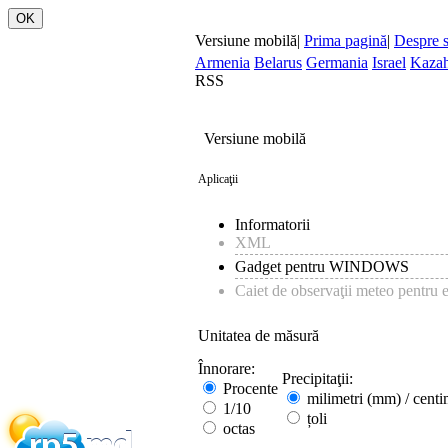
Versiune mobilă
|
Prima pagină
|
Despre s
Armenia
Belarus
Germania
Israel
Kazah
RSS
Versiune mobilă
Aplicaţii
Informatorii
XML
Gadget pentru WINDOWS
Caiet de observaţii meteo pentru e
Unitatea de măsură
Înnorare:
Precipitaţii:
Procente
milimetri (mm) / centi
1/10
țoli
octas