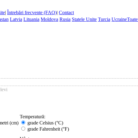
ite
|
Întrebări frecvente (FAQ)
|
Contact
stan
Latvia
Lituania
Moldova
Rusia
Statele Unite
Turcia
Ucraine
Toate 
levi
Temperatură:
metri (cm)
grade Celsius (°C)
grade Fahrenheit (°F)