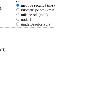
Vânt:
metri pe secundă (m/s)
g)
kilometri pe oră (km/h)
mile pe oră (mph)
noduri
grade Beaufort (bf)
 (H):