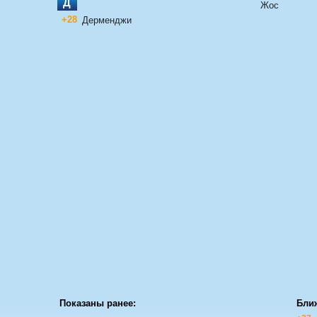
Д
Жос
+28
Дерменджи
Показаны ранее:
Бли