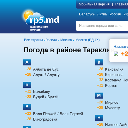
Мобильная версия
|
Главна
Беларусь
Литва
Россия
Ук
Все страны
Россия
Москва
Москва (ВДНХ)
Нажмите
Погода в районе Тараклия
+
А
К
+28
+28
Албота де Сус
Кайраклия
+28
+28
Алуат / Алуату
Кириловка
+32
Кортенул Но
Б
+32
Кортен
+32
Балабану
М
+28
Будей / Будэй
+28
Мирное
В
+28
Мусаиту
+32
Валя-Пержей / Валя Пержей
Н
+28
Виноградовка
+28
Нижняя Албо