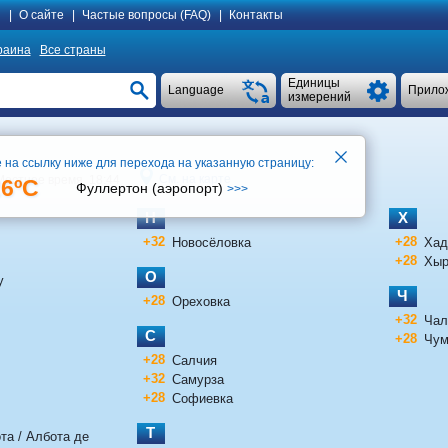
я
|
О сайте
|
Частые вопросы (FAQ)
|
Контакты
раина
Все страны
Единицы
Language
Прило
измерений
 на ссылку ниже для перехода на указанную страницу:
См. на карте
Местное время 18:44
26ºC
Фуллертон (аэропорт)
>>>
Н
Х
+32
+28
Новосёловка
Хад
+28
Хыр
О
у
Ч
+28
Ореховка
+32
Чал
С
+28
Чум
+28
Салчия
+32
Самурза
+28
Софиевка
Т
та / Албота де