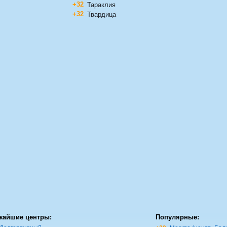
+32
Тараклия
+32
Твардица
жайшие центры:
Популярные: