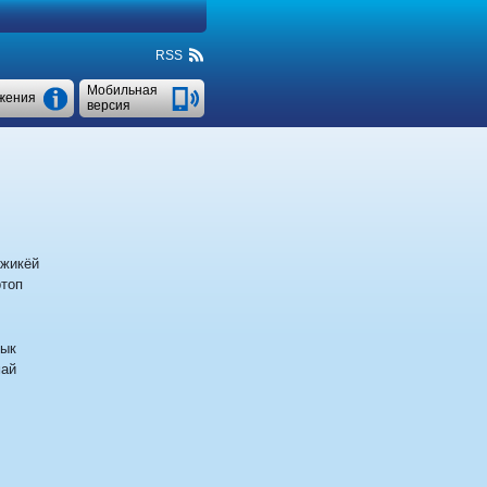
RSS
Мобильная
жения
версия
жикёй
топ
ык
ай