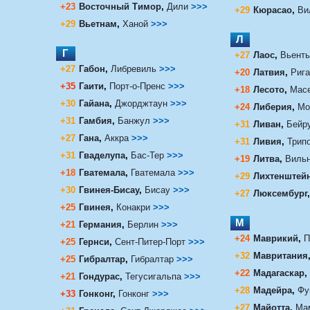
+23
Восточный Тимор
,
Дили
>>>
+29
Кюрасао
,
Ви
+29
Вьетнам
,
Ханой
>>>
Л
Г
+27
Лаос
,
Вьент
+27
Габон
,
Либревиль
>>>
+20
Латвия
,
Рига
+35
Гаити
,
Порт-о-Пренс
>>>
+18
Лесото
,
Мас
+30
Гайана
,
Джорджтаун
>>>
+24
Либерия
,
Мо
+31
Гамбия
,
Банжул
>>>
+31
Ливан
,
Бейр
+27
Гана
,
Аккра
>>>
+31
Ливия
,
Трип
+31
Гваделупа
,
Бас-Тер
>>>
+19
Литва
,
Виль
+18
Гватемала
,
Гватемала
>>>
+29
Лихтенштей
+30
Гвинея-Бисау
,
Бисау
>>>
+27
Люксембург
,
+25
Гвинея
,
Конакри
>>>
М
+21
Германия
,
Берлин
>>>
+24
Маврикий
,
П
+25
Гернси
,
Сент-Питер-Порт
>>>
+32
Мавритания
+25
Гибралтар
,
Гибралтар
>>>
+22
Мадагаскар
,
+21
Гондурас
,
Тегусигальпа
>>>
+28
Мадейра
,
Фу
+33
Гонконг
,
Гонконг
>>>
+27
Майотта
,
Ма