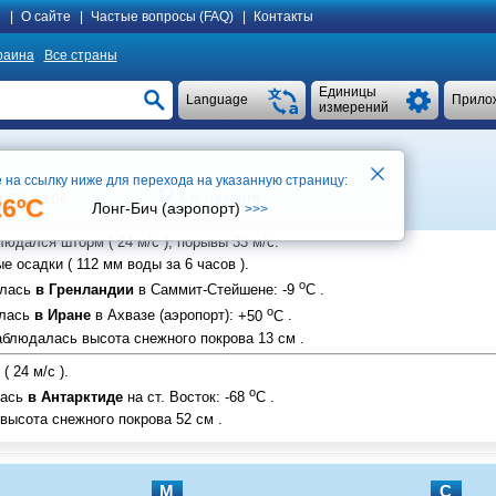
я
|
О сайте
|
Частые вопросы (FAQ)
|
Контакты
раина
Все страны
Единицы
Language
Прило
измерений
 на ссылку ниже для перехода на указанную страницу:
См. на карте
UTC 13:06
26ºC
Лонг-Бич (аэропорт)
>>>
людался шторм (
24 м/с
), порывы
33 м/с
.
е осадки (
112 мм
воды за 6 часов ).
o
алась
в Гренландии
в Саммит-Стейшене
:
-9
C
.
o
алась
в Иране
в Ахвазе (аэропорт)
:
+50
C
.
блюдалась высота снежного покрова
13 см
.
 (
24 м/с
).
o
лась
в Антарктиде
на ст. Восток
:
-68
C
.
высота снежного покрова
52 см
.
М
С