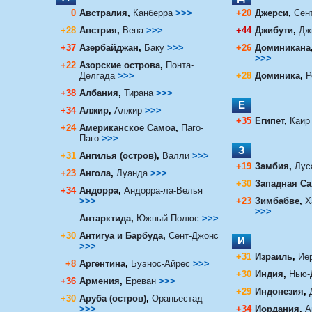
0
Австралия
,
Канберра
>>>
+20
Джерси
,
Сен
+28
Австрия
,
Вена
>>>
+44
Джибути
,
Дж
+37
Азербайджан
,
Баку
>>>
+26
Доминикана
>>>
+22
Азорские острова
,
Понта-
Делгада
>>>
+28
Доминика
,
Р
+38
Албания
,
Тирана
>>>
Е
+34
Алжир
,
Алжир
>>>
+35
Египет
,
Каир
+24
Американское Самоа
,
Паго-
Паго
>>>
З
+31
Ангилья (остров)
,
Валли
>>>
+19
Замбия
,
Лус
+23
Ангола
,
Луанда
>>>
+30
Западная Са
+34
Андорра
,
Андорра-ла-Велья
>>>
+23
Зимбабве
,
Х
>>>
Антарктида
,
Южный Полюс
>>>
+30
Антигуа и Барбуда
,
Сент-Джонс
И
>>>
+31
Израиль
,
Ие
+8
Аргентина
,
Буэнос-Айрес
>>>
+30
Индия
,
Нью-
+36
Армения
,
Ереван
>>>
+29
Индонезия
,
+30
Аруба (остров)
,
Ораньестад
>>>
+34
Иордания
,
А