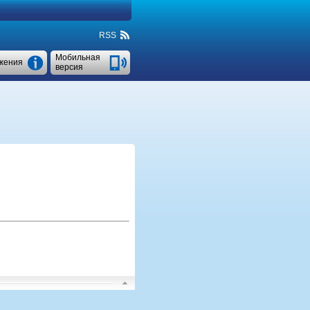
RSS
Мобильная
жения
версия