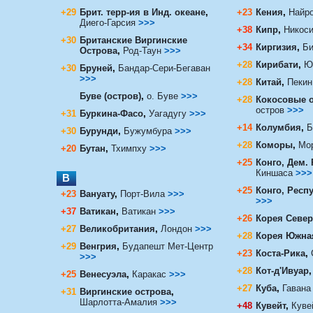
+29
Брит. терр-ия в Инд. океане
,
+23
Кения
,
Найр
Диего-Гарсия
>>>
+38
Кипр
,
Никос
+30
Британские Виргинские
+34
Киргизия
,
Би
Острова
,
Род-Таун
>>>
+28
Кирибати
,
Ю
+30
Бруней
,
Бандар-Сери-Бегаван
>>>
+28
Китай
,
Пекин
Буве (остров)
,
о. Буве
>>>
+28
Кокосовые 
остров
>>>
+31
Буркина-Фасо
,
Уагадугу
>>>
+14
Колумбия
,
Б
+30
Бурунди
,
Бужумбура
>>>
+28
Коморы
,
Мо
+20
Бутан
,
Тхимпху
>>>
+25
Конго, Дем.
Киншаса
>>>
В
+25
Конго, Респ
+23
Вануату
,
Порт-Вила
>>>
>>>
+37
Ватикан
,
Ватикан
>>>
+26
Корея Север
+27
Великобритания
,
Лондон
>>>
+28
Корея Южна
+29
Венгрия
,
Будапешт Мет-Центр
+23
Коста-Рика
,
>>>
+28
Кот-д'Ивуар
,
+25
Венесуэла
,
Каракас
>>>
+27
Куба
,
Гавана
+31
Виргинские острова
,
Шарлотта-Амалия
>>>
+48
Кувейт
,
Куве