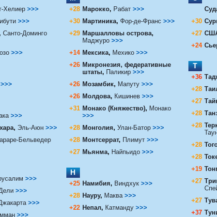
т-Хелиер
>>>
+28
Марокко
,
Рабат
>>>
Суд
ибути
>>>
+30
Мартиника
,
Фор-де-Франс
>>>
+30
Сур
,
Санто-Доминго
+29
Маршалловы острова
,
+27
СШ
Маджуро
>>>
+24
Сье
озо
>>>
+14
Мексика
,
Мехико
>>>
+26
Микронезия, федеративные
Т
штаты
,
Паликир
>>>
+36
Тад
>>>
+26
Мозамбик
,
Мапуту
>>>
+28
Таи
+26
Молдова
,
Кишинев
>>>
+27
Тай
+31
Монако (Княжество)
,
Монако
+28
Тан
ака
>>>
>>>
+28
Терк
хара
,
Эль-Аюн
>>>
+28
Монголия
,
Улан-Батор
>>>
Тау
араре-Бельведер
+28
Монтсеррат
,
Плимут
>>>
+28
Тог
+27
Мьянма
,
Найпьидо
>>>
+28
Ток
+19
Тон
Н
русалим
>>>
+27
Три
+25
Намибия
,
Виндхук
>>>
Спе
Дели
>>>
+28
Науру
,
Маква
>>>
+27
Тув
Джакарта
>>>
+22
Непал
,
Катманду
>>>
+37
Тун
мман
>>>