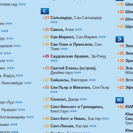
ллемстад
>>>
+30
Шве
С
+22
Шве
+23
Сальвадор
,
Сан-Сальвадор
+4
Шпи
>>>
ьян
>>>
+29
Шри
+25
Самоа
,
Апиа
>>>
>>>
+32
Сан-Марино
,
Сан-Марино
>>>
еру
>>>
Э
+30
Сан-Томе и Принсипи
,
Сан-
нровия
>>>
+9
Экв
Томе
>>>
ут
>>>
+26
Экв
+45
Саудовская Аравия
,
Эр-Рияд
оли
>>>
>>>
+18
Эри
нюс
>>>
+19
Святой Елены (остров)
,
+21
Эсв
Джеймстаун
>>>
Мба
н
,
Вадуц
>>>
+27
Сейшелы
,
Виктория
>>>
+19
Эст
Люксембург
>>>
+20
Сен-Пьер и Микелон
,
Сен-Пьер
+22
Эфи
>>>
+32
Сенегал
,
Дакар
>>>
Ю
орт-Луи
>>>
+28
Сент-Винсент и Гренадины
,
+21
ЮА
,
Нуакшот
>>>
Кингстаун
>>>
Южн
Антананариву
>>>
+30
Сент-Китс и Невис
,
Бастер
>>>
Сан
Грю
ншал
>>>
+29
Сент-Люсия
,
Кастри
>>>
Южн
мудзу
>>>