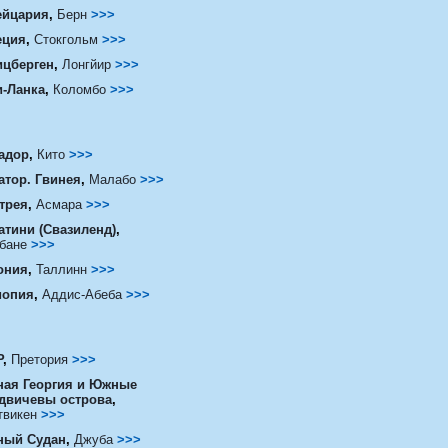
йцария
,
Берн
>>>
ция
,
Стокгольм
>>>
цберген
,
Лонгйир
>>>
-Ланка
,
Коломбо
>>>
адор
,
Кито
>>>
атор. Гвинея
,
Малабо
>>>
трея
,
Асмара
>>>
атини (Свазиленд)
,
бане
>>>
ония
,
Таллинн
>>>
опия
,
Аддис-Абеба
>>>
Р
,
Претория
>>>
ая Георгия и Южные
двичевы острова
,
твикен
>>>
ый Судан
,
Джуба
>>>