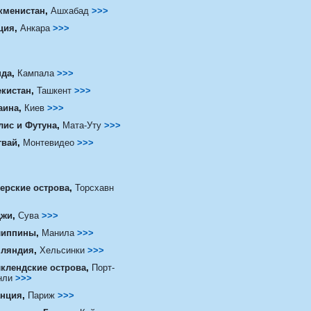
кменистан
,
Ашхабад
>>>
ция
,
Анкара
>>>
нда
,
Кампала
>>>
екистан
,
Ташкент
>>>
аина
,
Киев
>>>
лис и Футуна
,
Мата-Уту
>>>
гвай
,
Монтевидео
>>>
ерские острова
,
Торсхавн
жи
,
Сува
>>>
иппины
,
Манила
>>>
ляндия
,
Хельсинки
>>>
клендские острова
,
Порт-
нли
>>>
нция
,
Париж
>>>