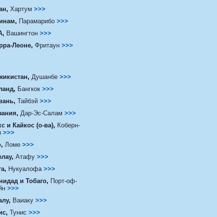
ан
,
Хартум
>>>
инам
,
Парамарибо
>>>
А
,
Вашингтон
>>>
рра-Леоне
,
Фритаун
>>>
жикистан
,
Душанбе
>>>
ланд
,
Бангкок
>>>
вань
,
Тайбэй
>>>
зания
,
Дар-Эс-Салам
>>>
с и Кайкос (о-ва)
,
Коберн-
н
>>>
о
,
Ломе
>>>
елау
,
Атафу
>>>
га
,
Нукуалофа
>>>
нидад и Тобаго
,
Порт-оф-
йн
>>>
алу
,
Ваиаку
>>>
ис
,
Тунис
>>>