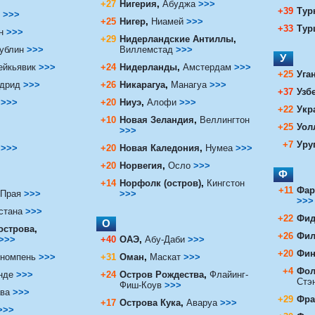
+27
Нигерия
,
Абуджа
>>>
+39
Тур
>>>
+25
Нигер
,
Ниамей
>>>
+33
Тур
ан
>>>
+29
Нидерландские Антиллы
,
ублин
>>>
Виллемстад
>>>
У
ейкьявик
>>>
+24
Нидерланды
,
Амстердам
>>>
+25
Уга
дрид
>>>
+26
Никарагуа
,
Манагуа
>>>
+37
Узб
>>>
+20
Ниуэ
,
Алофи
>>>
+22
Укр
+10
Новая Зеландия
,
Веллингтон
+25
Уол
>>>
+7
Уру
а
>>>
+20
Новая Каледония
,
Нумеа
>>>
+20
Норвегия
,
Осло
>>>
Ф
+14
Норфолк (остров)
,
Кингстон
+11
Фар
Прая
>>>
>>>
>>>
стана
>>>
+22
Фид
О
острова
,
+26
Фил
>>>
+40
ОАЭ
,
Абу-Даби
>>>
+20
Фин
номпень
>>>
+31
Оман
,
Маскат
>>>
+4
Фол
нде
>>>
+24
Остров Рождества
,
Флайинг-
Стэ
Фиш-Коув
>>>
ва
>>>
+29
Фра
+17
Острова Кука
,
Аваруа
>>>
>>>