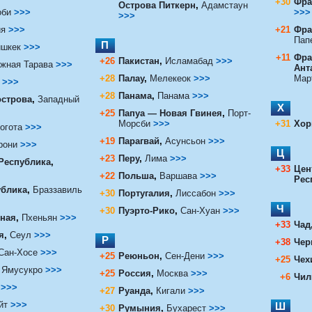
+30
Фра
Острова Питкерн
,
Адамстаун
оби
>>>
>>>
>>>
ия
>>>
+21
Фра
Пап
П
шкек
>>>
+11
Фра
+26
Пакистан
,
Исламабад
>>>
жная Тарава
>>>
Ант
+28
Палау
,
Мелекеок
>>>
Мар
>>>
+28
Панама
,
Панама
>>>
острова
,
Западный
Х
+25
Папуа — Новая Гвинея
,
Порт-
Морсби
>>>
+31
Хор
огота
>>>
+19
Парагвай
,
Асунсьон
>>>
рони
>>>
Ц
+23
Перу
,
Лима
>>>
 Республика
,
+33
Цен
+22
Польша
,
Варшава
>>>
Рес
ублика
,
Браззавиль
+30
Португалия
,
Лиссабон
>>>
Ч
+30
Пуэрто-Рико
,
Сан-Хуан
>>>
ная
,
Пхеньян
>>>
+33
Чад
я
,
Сеул
>>>
Р
+38
Чер
Сан-Хосе
>>>
+25
Реюньон
,
Сен-Дени
>>>
+25
Чех
Ямусукро
>>>
+25
Россия
,
Москва
>>>
+6
Чил
>>>
+27
Руанда
,
Кигали
>>>
йт
>>>
Ш
+30
Румыния
,
Бухарест
>>>