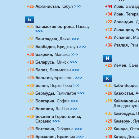
+26
Афганистан
,
Кабул
>>>
+44
Ирак
,
Багдад
+34
Иран
,
Тегер
Б
+22
Ирландия
,
Д
+31
Багамские острова
,
Нассау
+12
Исландия
,
Р
>>>
+35
Испания
,
Ма
+31
Бангладеш
,
Дакка
>>>
+36
Италия
,
Рим
+27
Барбадос
,
Бриджтаун
>>>
+38
Бахрейн
,
Манама
>>>
Й
+18
Беларусь
,
Минск
>>>
+25
Йемен
,
Сан
+24
Белиз
,
Бельмопан
>>>
+25
Бельгия
,
Брюссель
>>>
К
+28
Бенин
,
Порто-Ново
>>>
+31
Кабо-Верде
,
+29
Бермуды
,
Гамильтон
>>>
+26
Казахстан
,
А
+31
Болгария
,
София
>>>
+29
Каймановы 
Джорджтаун
+7
Боливия
,
Ла-Пас
>>>
+31
Камбоджа
,
П
+29
Босния и Герцеговина
,
Сараево
>>>
+25
Камерун
,
Яу
+23
Ботсвана
,
Габороне
>>>
+22
Канада
,
Отта
+26
Бразилия
,
Бразилиа
>>>
+40
Катар
,
Доха