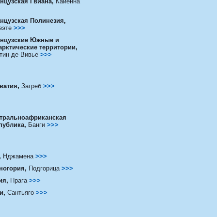
нцузская Гвиана
,
Кайенна
нцузская Полинезия
,
еэте
>>>
нцузские Южные и
арктические территории
,
тин-де-Вивье
>>>
ватия
,
Загреб
>>>
тральноафриканская
публика
,
Банги
>>>
,
Нджамена
>>>
ногория
,
Подгорица
>>>
ия
,
Прага
>>>
и
,
Сантьяго
>>>