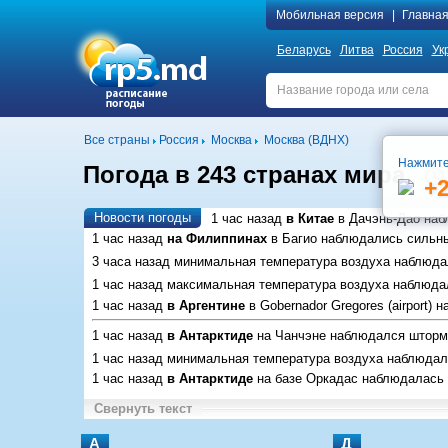
Мобильная версия
|
Главна
Беларусь
Литва
Россия
Ук
Все страны
Россия
Москва
Москва (ВДНХ)
Нажмите
Погода в 243 странах мира
+
Новости погоды
1 час назад
в Китае
в Дачэнь-Дао
наб
1 час назад
на Филиппинах
в Багио
наблюдались сильны
3 часа назад минимальная температура воздуха наблюд
1 час назад максимальная температура воздуха наблюд
1 час назад
в Аргентине
в Gobernador Gregores (airport)
на
1 час назад
в Антарктиде
на Чанчэне
наблюдался шторм
1 час назад минимальная температура воздуха наблюда
1 час назад
в Антарктиде
на базе Оркадас
наблюдалась 
Свернуть текст
А
Д